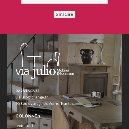
S'inscrire
02 28 16 08 32
viajulio@orange.fr
96 Boulevard Jules Verne, Nantes
COLONNE 1
texte col 1