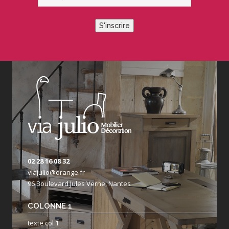
S'inscrire
02 28 16 08 32
viajulio@orange.fr
96 Boulevard Jules Verne, Nantes
COLONNE 1
texte col 1