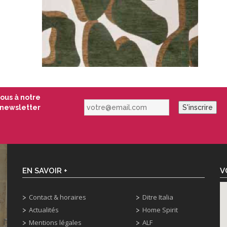
vous à notre
votre@email.com
newsletter
S'inscrire
EN SAVOIR +
V
Contact & horaires
Ditre Italia
Actualités
Home Spirit
Mentions légales
ALF