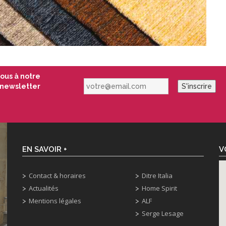
vous à notre
votre@email.com
newsletter
S'inscrire
EN SAVOIR +
V
Contact & horaires
Ditre Italia
Actualités
Home Spirit
Mentions légales
ALF
Serge Lesage