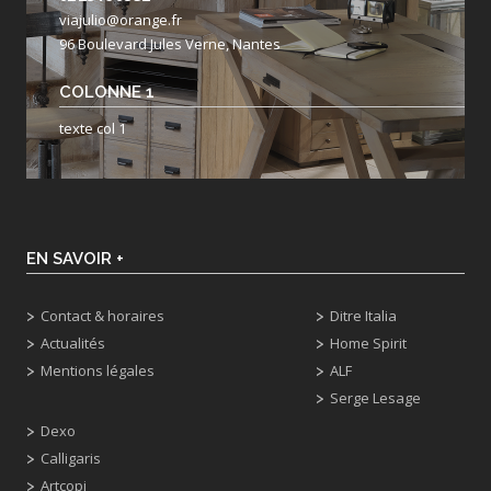
viajulio@orange.fr
96 Boulevard Jules Verne, Nantes
COLONNE 1
texte col 1
EN SAVOIR +
Contact & horaires
Ditre Italia
Actualités
Home Spirit
Mentions légales
ALF
Serge Lesage
Dexo
Calligaris
Artcopi