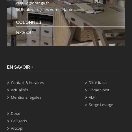
viajulio@orange.fr
96 Boulevard Jules Verne, Nantes
COLONNE 1
texte col 1
EN SAVOIR +
Contact & horaires
Ditre Italia
Actualités
Home Spirit
Mentions légales
ALF
Serge Lesage
Dexo
Calligaris
Artcopi