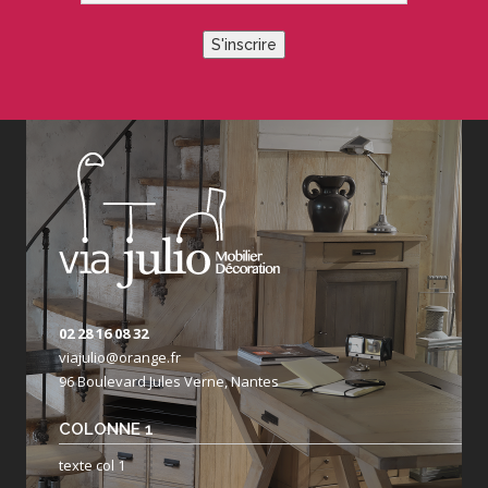
S'inscrire
02 28 16 08 32
viajulio@orange.fr
96 Boulevard Jules Verne, Nantes
COLONNE 1
texte col 1