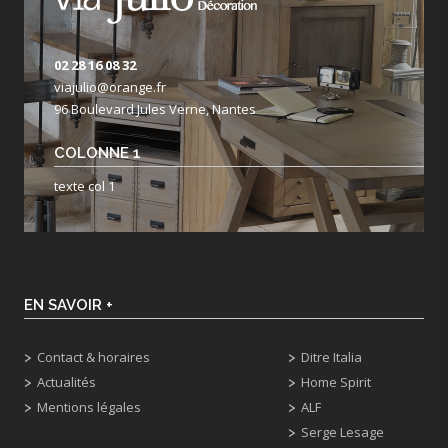
02 28 16 08 32
viajulio@orange.fr
96 Boulevard Jules Verne, Nantes
COLONNE 1
texte col 1
EN SAVOIR +
Contact & horaires
Ditre Italia
Actualités
Home Spirit
Mentions légales
ALF
Serge Lesage