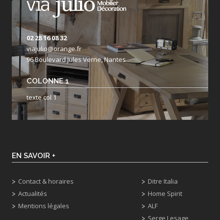
02 28 16 08 32
viajulio@orange.fr
96 Boulevard Jules Verne, Nantes
COLONNE 1
texte col 1
EN SAVOIR +
Contact & horaires
Ditre Italia
Actualités
Home Spirit
Mentions légales
ALF
Serge Lesage