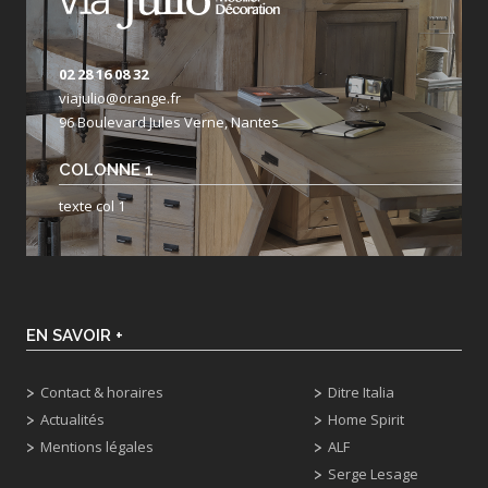
02 28 16 08 32
viajulio@orange.fr
96 Boulevard Jules Verne, Nantes
COLONNE 1
texte col 1
EN SAVOIR +
Contact & horaires
Ditre Italia
Actualités
Home Spirit
Mentions légales
ALF
Serge Lesage