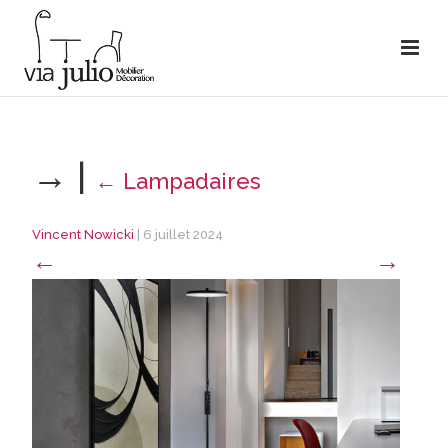
→
|
←
Lampadaires
Vincent Nowicki
|
6 juillet 2024
←
→