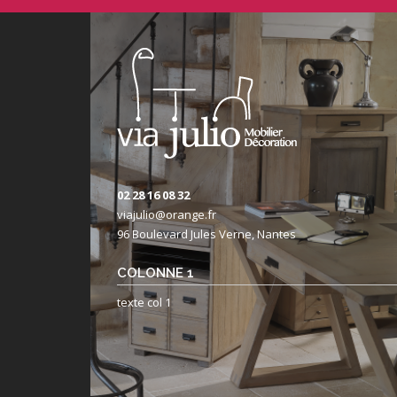
02 28 16 08 32
viajulio@orange.fr
96 Boulevard Jules Verne, Nantes
COLONNE 1
texte col 1