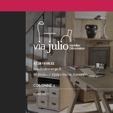
02 28 16 08 32
viajulio@orange.fr
96 Boulevard Jules Verne, Nantes
COLONNE 1
texte col 1