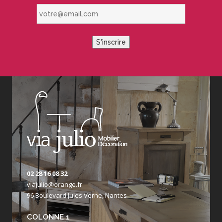
votre@email.com
S'inscrire
02 28 16 08 32
viajulio@orange.fr
96 Boulevard Jules Verne, Nantes
COLONNE 1