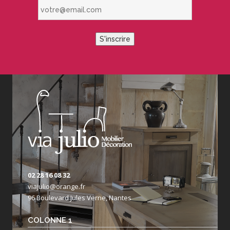
votre@email.com
S'inscrire
02 28 16 08 32
viajulio@orange.fr
96 Boulevard Jules Verne, Nantes
COLONNE 1