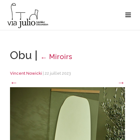
Obu
|
←
Miroirs
Vincent Nowicki
|
22 juillet 2023
←
→