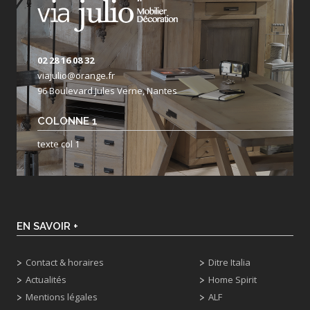
02 28 16 08 32
viajulio@orange.fr
96 Boulevard Jules Verne, Nantes
COLONNE 1
texte col 1
EN SAVOIR +
Contact & horaires
Ditre Italia
Actualités
Home Spirit
Mentions légales
ALF