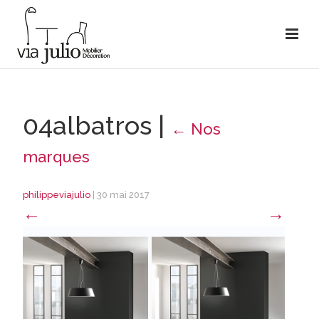
04albatros
|
←
Nos
marques
philippeviajulio
|
30 mai 2017
←
→