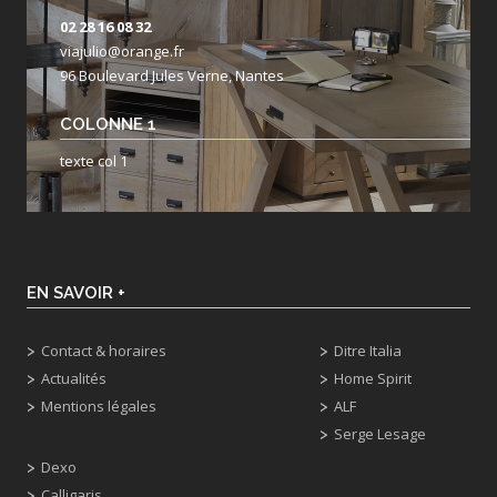
02 28 16 08 32
viajulio@orange.fr
96 Boulevard Jules Verne, Nantes
COLONNE 1
texte col 1
EN SAVOIR +
Contact & horaires
Ditre Italia
Actualités
Home Spirit
Mentions légales
ALF
Serge Lesage
Dexo
Calligaris