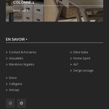
COLONNE 1
texte col 1
EN SAVOIR +
Contact & horaires
Ditre Italia
Actualités
Home Spirit
Mentions légales
ALF
Serge Lesage
Dexo
Calligaris
Artcopi