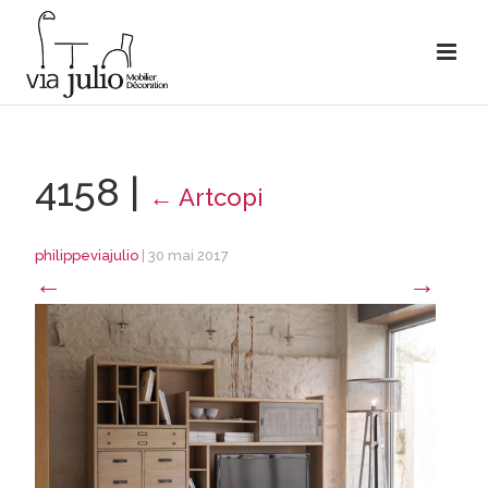
4158
|
←
Artcopi
philippeviajulio
|
30 mai 2017
←
→