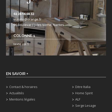
02 28 16 08 32
viajulio@orange.fr
96 Boulevard Jules Verne, Nantes
COLONNE 1
texte col 1
EN SAVOIR +
Contact & horaires
Ditre Italia
Actualités
Home Spirit
Mentions légales
ALF
Serge Lesage