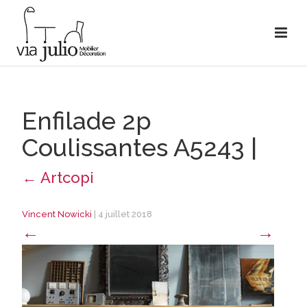
Enfilade 2p
Coulissantes A5243
|
←
Artcopi
Vincent Nowicki
|
4 juillet 2018
←
→