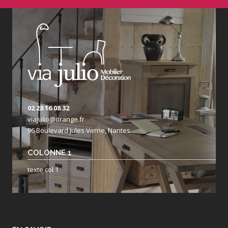
02 28 16 08 32
viajulio@orange.fr
96 Boulevard Jules Verne, Nantes
COLONNE 1
texte col 1