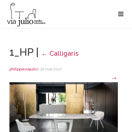
1_HP
|
←
Calligaris
philippeviajulio
|
30 mai 2017
→