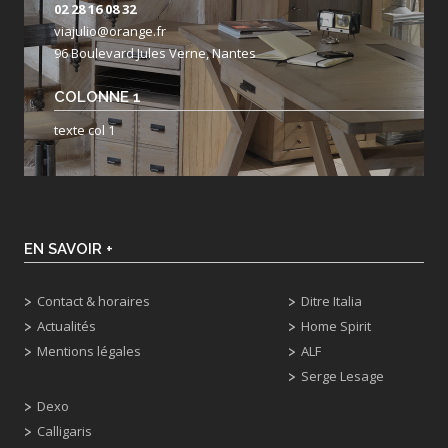
02 28 16 08 32
viajulio@orange.fr
96 Boulevard Jules Verne, Nantes
COLONNE 1
texte col 1
EN SAVOIR +
Contact & horaires
Ditre Italia
Actualités
Home Spirit
Mentions légales
ALF
Serge Lesage
Dexo
Calligaris