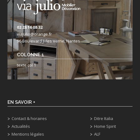
02 28 16 08 32
viajulio@orange.fr
96 Boulevard Jules Verne, Nantes
COLONNE 1
texte col 1
EN SAVOIR +
Contact & horaires
Ditre Italia
Actualités
Home Spirit
Mentions légales
ALF