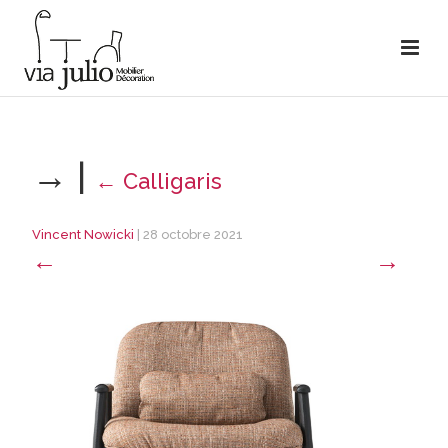
→
|
←
Calligaris
Vincent Nowicki
|
28 octobre 2021
←
→