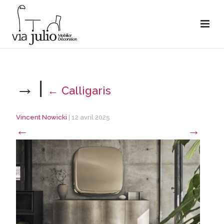
→
|
←
Calligaris
Vincent Nowicki
|
12 avril 2025
←
→