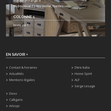
viajulio@orange.fr
96 Boulevard Jules Verne, Nantes
COLONNE 1
texte col 1
EN SAVOIR +
Contact & horaires
Ditre Italia
Actualités
Home Spirit
Mentions légales
ALF
Serge Lesage
Dexo
Calligaris
Artcopi