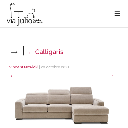
→
|
←
Calligaris
Vincent Nowicki
|
28 octobre 2021
←
→