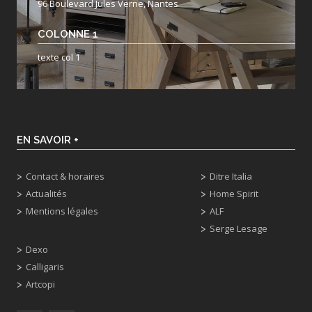
96 Boulevard Jules Verne, Nantes
COLONNE 1
texte col 1
EN SAVOIR +
Contact & horaires
Ditre Italia
Actualités
Home Spirit
Mentions légales
ALF
Serge Lesage
Dexo
Calligaris
Artcopi