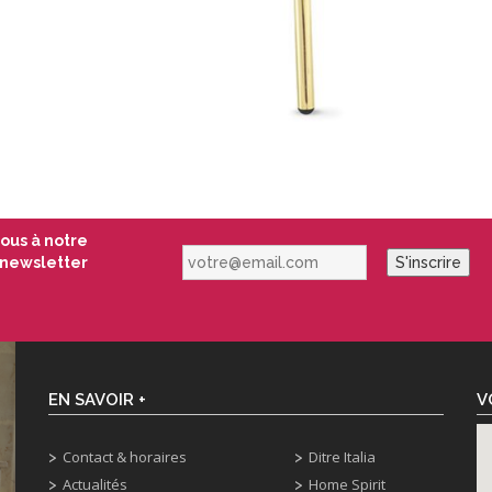
vous à notre
votre@email.com
newsletter
S'inscrire
EN SAVOIR +
V
Contact & horaires
Ditre Italia
Actualités
Home Spirit