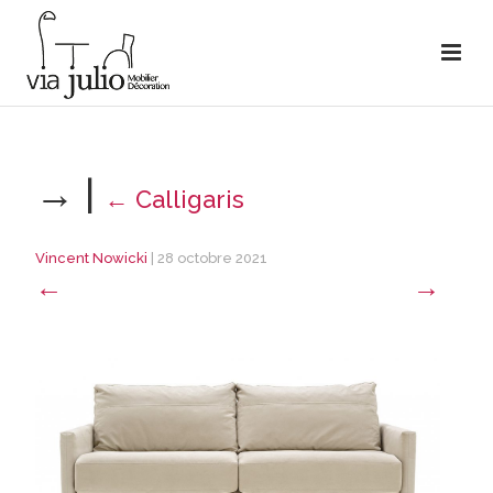
→
|
←
Calligaris
Vincent Nowicki
|
28 octobre 2021
←
→