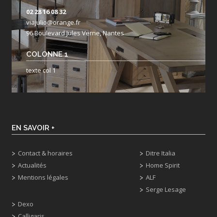
02 28 16 08 32
viajulio@orange.fr
96 Boulevard Jules Verne, Nantes
COLONNE 1
texte col 1
EN SAVOIR +
Contact & horaires
Ditre Italia
Actualités
Home Spirit
Mentions légales
ALF
Serge Lesage
Dexo
Calligaris