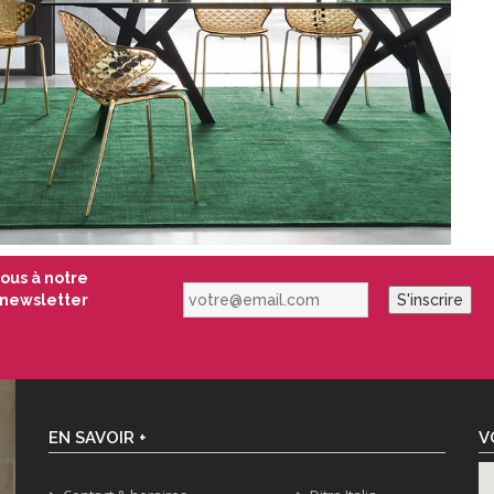
vous à notre
votre@email.com
newsletter
S'inscrire
EN SAVOIR +
V