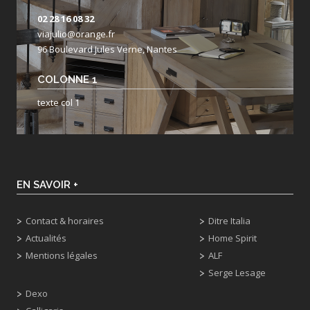
02 28 16 08 32
viajulio@orange.fr
96 Boulevard Jules Verne, Nantes
COLONNE 1
texte col 1
EN SAVOIR +
Contact & horaires
Ditre Italia
Actualités
Home Spirit
Mentions légales
ALF
Serge Lesage
Dexo