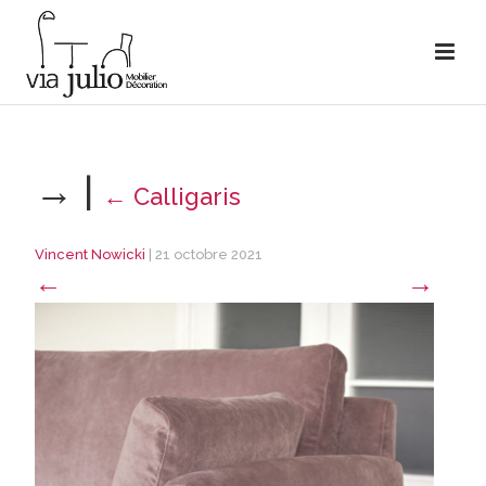
→
|
←
Calligaris
Vincent Nowicki
|
21 octobre 2021
←
→