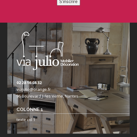
S'inscrire
02 28 16 08 32
viajulio@orange.fr
96 Boulevard Jules Verne, Nantes
COLONNE 1
texte col 1