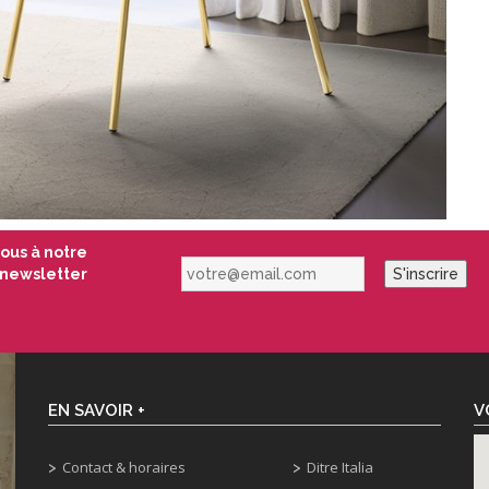
vous à notre
votre@email.com
newsletter
S'inscrire
EN SAVOIR +
V
Contact & horaires
Ditre Italia