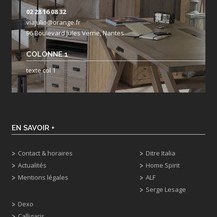
02 28 16 08 32
viajulio@orange.fr
96 Boulevard Jules Verne, Nantes
COLONNE 1
texte col 1
EN SAVOIR +
Contact & horaires
Ditre Italia
Actualités
Home Spirit
Mentions légales
ALF
Serge Lesage
Dexo
Calligaris