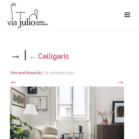
→
|
←
Calligaris
Vincent Nowicki
|
21 octobre 2021
←
→