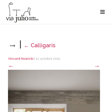
→
|
←
Calligaris
Vincent Nowicki
|
21 octobre 2021
←
→