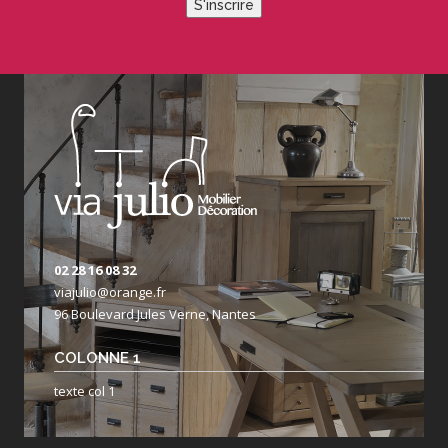
S'inscrire
02 28 16 08 32
viajulio@orange.fr
96 Boulevard Jules Verne, Nantes
COLONNE 1
texte col 1