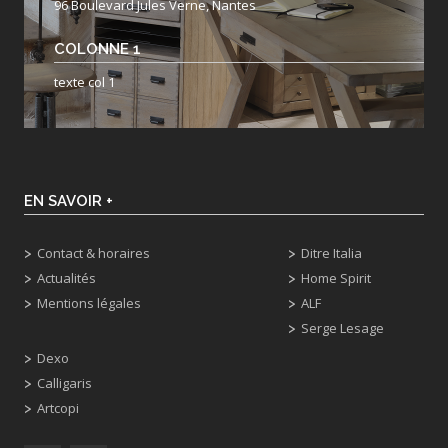
96 Boulevard Jules Verne, Nantes
COLONNE 1
texte col 1
EN SAVOIR +
Contact & horaires
Ditre Italia
Actualités
Home Spirit
Mentions légales
ALF
Serge Lesage
Dexo
Calligaris
Artcopi