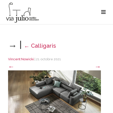
→
|
←
Calligaris
Vincent Nowicki
|
21 octobre 2021
←
→