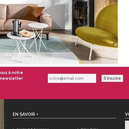
vous à notre
votre@email.com
newsletter
S'inscrire
EN SAVOIR +
V