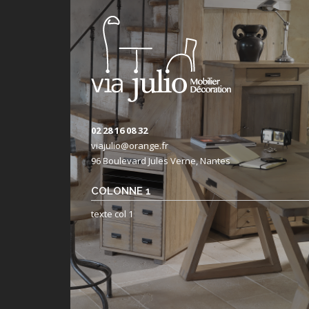
02 28 16 08 32
viajulio@orange.fr
96 Boulevard Jules Verne, Nantes
COLONNE 1
texte col 1