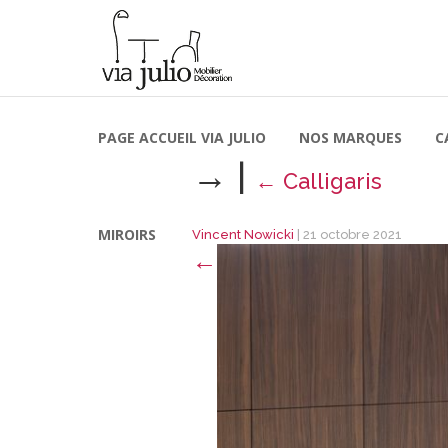
PAGE ACCUEIL VIA JULIO
NOS MARQUES
C
→
|
←
Calligaris
MIROIRS
Vincent Nowicki
|
21 octobre 2021
←