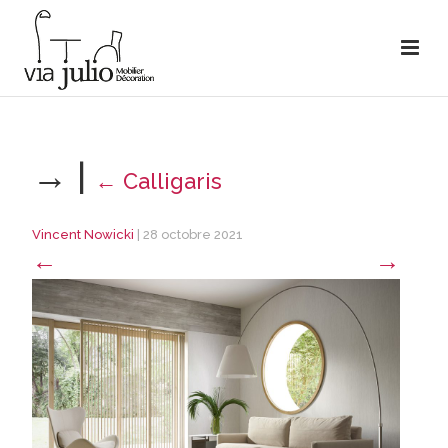
→
|
←
Calligaris
Vincent Nowicki
|
28 octobre 2021
←
→