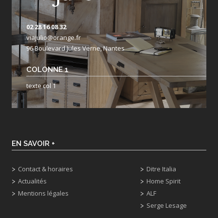
02 28 16 08 32
viajulio@orange.fr
96 Boulevard Jules Verne, Nantes
COLONNE 1
texte col 1
EN SAVOIR +
Contact & horaires
Ditre Italia
Actualités
Home Spirit
Mentions légales
ALF
Serge Lesage