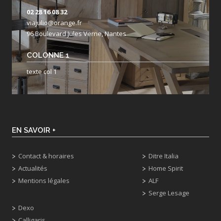
02 28 16 08 32
viajulio@orange.fr
96 Boulevard Jules Verne, Nantes
COLONNE 1
texte col 1
EN SAVOIR +
Contact & horaires
Ditre Italia
Actualités
Home Spirit
Mentions légales
ALF
Serge Lesage
Dexo
Calligaris