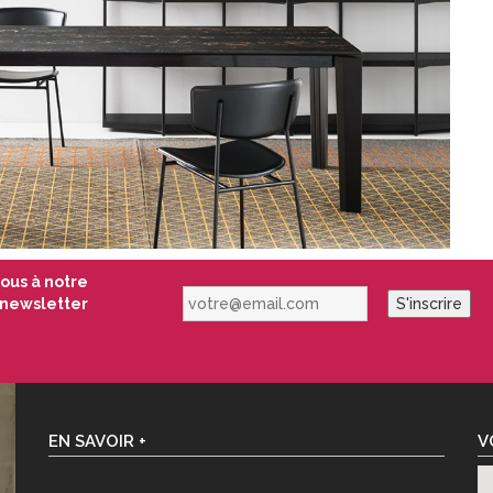
vous à notre
votre@email.com
newsletter
S'inscrire
EN SAVOIR +
V