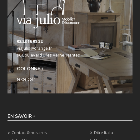
02 28 16 08 32
viajulio@orange.fr
96 Boulevard Jules Verne, Nantes
COLONNE 1
texte col 1
EN SAVOIR +
Contact & horaires
Ditre Italia