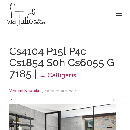
Cs4104 P15l P4c
Cs1854 S0h Cs6055 G
7185
|
←
Calligaris
Vincent Nowicki
|
30 décembre 2017
←
→