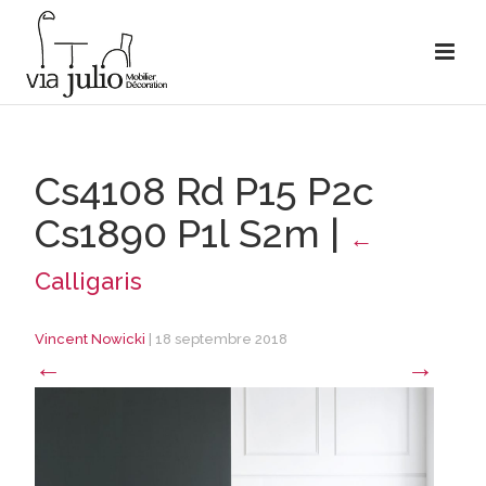
Cs4108 Rd P15 P2c
Cs1890 P1l S2m
|
←
Calligaris
Vincent Nowicki
|
18 septembre 2018
←
→