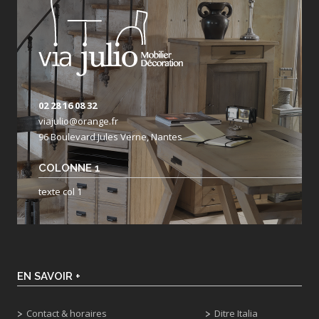
02 28 16 08 32
viajulio@orange.fr
96 Boulevard Jules Verne, Nantes
COLONNE 1
texte col 1
EN SAVOIR +
Contact & horaires
Ditre Italia