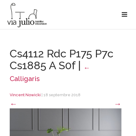
Cs4112 Rdc P175 P7c
Cs1885 A S0f
|
←
Calligaris
Vincent Nowicki
|
18 septembre 2018
←
→