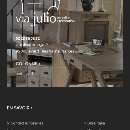
02 28 16 08 32
viajulio@orange.fr
96 Boulevard Jules Verne, Nantes
COLONNE 1
texte col 1
EN SAVOIR +
Contact & horaires
Ditre Italia