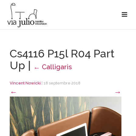
Cs4116 P15l R04 Part
Up
|
←
Calligaris
Vincent Nowicki
|
18 septembre 2018
←
→