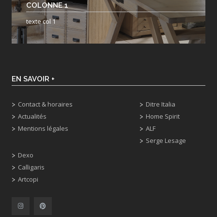
COLONNE 1
texte col 1
EN SAVOIR +
Contact & horaires
Ditre Italia
Actualités
Home Spirit
Mentions légales
ALF
Serge Lesage
Dexo
Calligaris
Artcopi