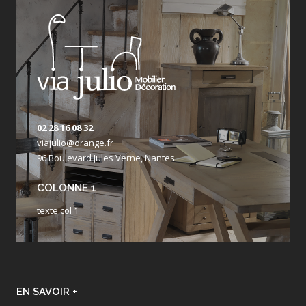
02 28 16 08 32
viajulio@orange.fr
96 Boulevard Jules Verne, Nantes
COLONNE 1
texte col 1
EN SAVOIR +