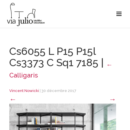
Cs6055 L P15 P15l
Cs3373 C Sq1 7185
|
←
Calligaris
Vincent Nowicki
|
30 décembre 2017
←
→