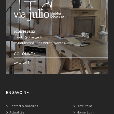
02 28 16 08 32
viajulio@orange.fr
96 Boulevard Jules Verne, Nantes
COLONNE 1
texte col 1
EN SAVOIR +
Contact & horaires
Ditre Italia
Actualités
Home Spirit