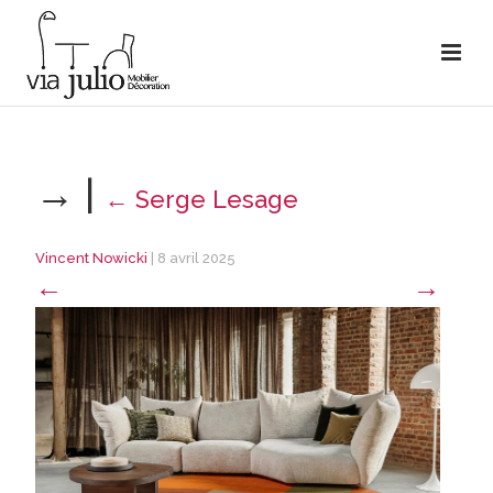
→
|
←
Serge Lesage
Vincent Nowicki
|
8 avril 2025
←
→