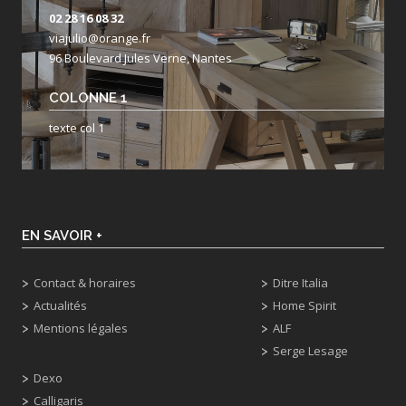
02 28 16 08 32
viajulio@orange.fr
96 Boulevard Jules Verne, Nantes
COLONNE 1
texte col 1
EN SAVOIR +
Contact & horaires
Ditre Italia
Actualités
Home Spirit
Mentions légales
ALF
Serge Lesage
Dexo
Calligaris