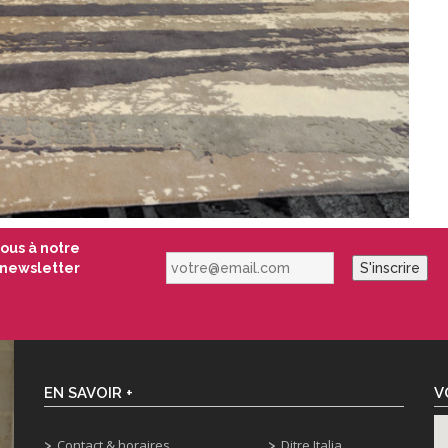
vous à notre
votre@email.com
newsletter
S'inscrire
EN SAVOIR +
V
Contact & horaires
Ditre Italia