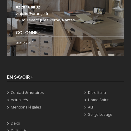
02 28 16 08 32
viajulio@orange.fr
96 Boulevard Jules Verne, Nantes
COLONNE 1
texte col 1
EN SAVOIR +
Contact & horaires
Ditre Italia
Actualités
Home Spirit
Mentions légales
ALF
Serge Lesage
Dexo
Calligaris