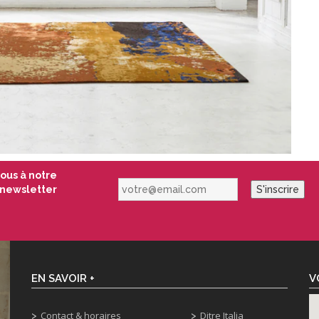
vous à notre
votre@email.com
newsletter
S'inscrire
EN SAVOIR +
V
Contact & horaires
Ditre Italia