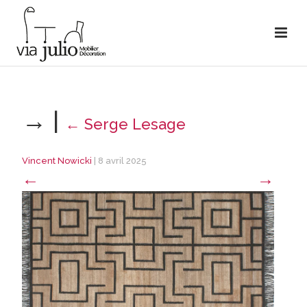
→
|
←
Serge Lesage
Vincent Nowicki
|
8 avril 2025
←
→