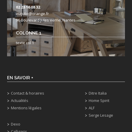
02 28 16 08 32
viajulio@orange.fr
96 Boulevard Jules Verne, Nantes
COLONNE 1
texte col 1
EN SAVOIR +
Contact & horaires
Ditre Italia
Actualités
Home Spirit
Mentions légales
ALF
Serge Lesage
Dexo
Calligaris