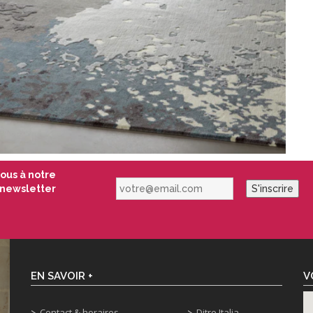
vous à notre
votre@email.com
newsletter
S'inscrire
EN SAVOIR +
V
Contact & horaires
Ditre Italia