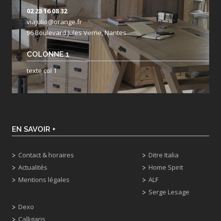
02 28 16 08 32
viajulio@orange.fr
96 Boulevard Jules Verne, Nantes
COLONNE 1
texte col 1
EN SAVOIR +
Contact & horaires
Ditre Italia
Actualités
Home Spirit
Mentions légales
ALF
Serge Lesage
Dexo
Calligaris