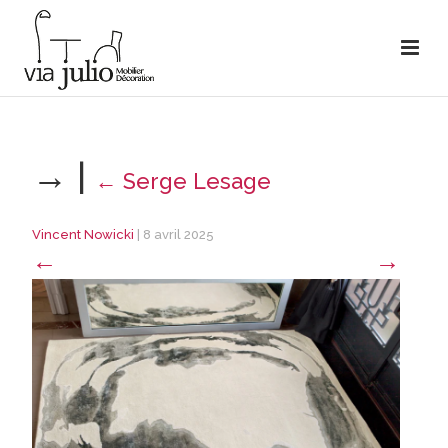
→
|
←
Serge Lesage
Vincent Nowicki
|
8 avril 2025
←
→